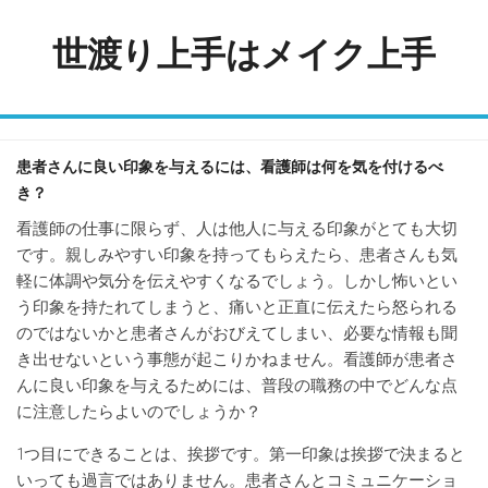
Skip
to
世渡り上手はメイク上手
content
患者さんに良い印象を与えるには、看護師は何を気を付けるべ
き？
看護師の仕事に限らず、人は他人に与える印象がとても大切
です。親しみやすい印象を持ってもらえたら、患者さんも気
軽に体調や気分を伝えやすくなるでしょう。しかし怖いとい
う印象を持たれてしまうと、痛いと正直に伝えたら怒られる
のではないかと患者さんがおびえてしまい、必要な情報も聞
き出せないという事態が起こりかねません。看護師が患者さ
んに良い印象を与えるためには、普段の職務の中でどんな点
に注意したらよいのでしょうか？
1つ目にできることは、挨拶です。第一印象は挨拶で決まると
いっても過言ではありません。患者さんとコミュニケーショ